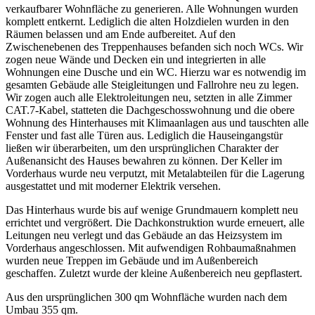
verkaufbarer Wohnfläche zu generieren. Alle Wohnungen wurden
komplett entkernt. Lediglich die alten Holzdielen wurden in den
Räumen belassen und am Ende aufbereitet. Auf den
Zwischenebenen des Treppenhauses befanden sich noch WCs. Wir
zogen neue Wände und Decken ein und integrierten in alle
Wohnungen eine Dusche und ein WC. Hierzu war es notwendig im
gesamten Gebäude alle Steigleitungen und Fallrohre neu zu legen.
Wir zogen auch alle Elektroleitungen neu, setzten in alle Zimmer
CAT.7-Kabel, statteten die Dachgeschosswohnung und die obere
Wohnung des Hinterhauses mit Klimaanlagen aus und tauschten alle
Fenster und fast alle Türen aus. Lediglich die Hauseingangstür
ließen wir überarbeiten, um den ursprünglichen Charakter der
Außenansicht des Hauses bewahren zu können. Der Keller im
Vorderhaus wurde neu verputzt, mit Metalabteilen für die Lagerung
ausgestattet und mit moderner Elektrik versehen.
Das Hinterhaus wurde bis auf wenige Grundmauern komplett neu
errichtet und vergrößert. Die Dachkonstruktion wurde erneuert, alle
Leitungen neu verlegt und das Gebäude an das Heizsystem im
Vorderhaus angeschlossen. Mit aufwendigen Rohbaumaßnahmen
wurden neue Treppen im Gebäude und im Außenbereich
geschaffen. Zuletzt wurde der kleine Außenbereich neu gepflastert.
Aus den ursprünglichen 300 qm Wohnfläche wurden nach dem
Umbau 355 qm.